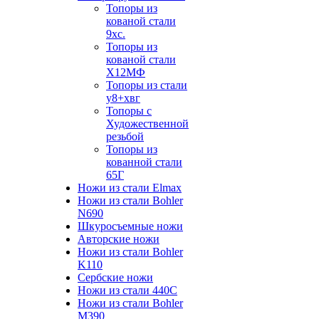
Топоры из
кованой стали
9хс.
Топоры из
кованой стали
Х12МФ
Топоры из стали
у8+хвг
Топоры с
Художественной
резьбой
Топоры из
кованной стали
65Г
Ножи из стали Elmax
Ножи из стали Bohler
N690
Шкуросъемные ножи
Авторские ножи
Ножи из стали Bohler
K110
Сербские ножи
Ножи из стали 440С
Ножи из стали Bohler
M390