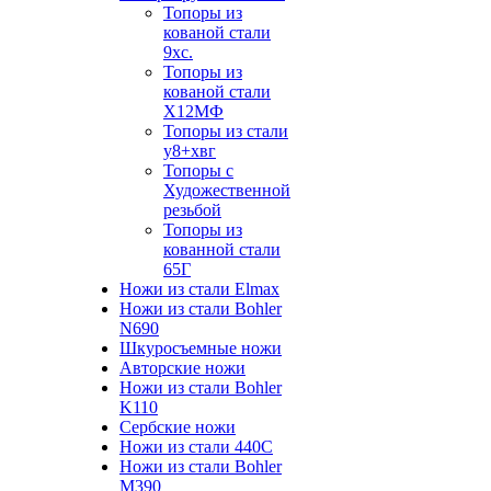
Топоры из
кованой стали
9хс.
Топоры из
кованой стали
Х12МФ
Топоры из стали
у8+хвг
Топоры с
Художественной
резьбой
Топоры из
кованной стали
65Г
Ножи из стали Elmax
Ножи из стали Bohler
N690
Шкуросъемные ножи
Авторские ножи
Ножи из стали Bohler
K110
Сербские ножи
Ножи из стали 440С
Ножи из стали Bohler
M390