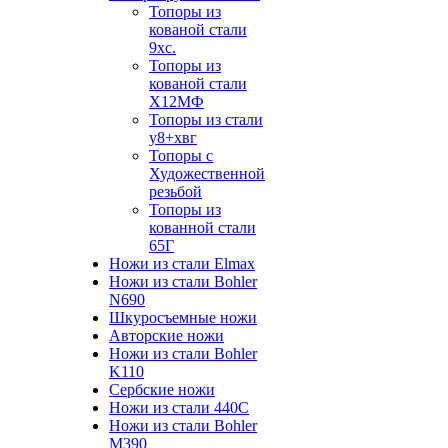
Топоры из
кованой стали
9хс.
Топоры из
кованой стали
Х12МФ
Топоры из стали
у8+хвг
Топоры с
Художественной
резьбой
Топоры из
кованной стали
65Г
Ножи из стали Elmax
Ножи из стали Bohler
N690
Шкуросъемные ножи
Авторские ножи
Ножи из стали Bohler
K110
Сербские ножи
Ножи из стали 440С
Ножи из стали Bohler
M390