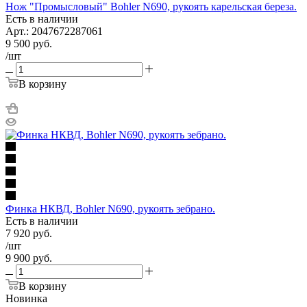
Нож "Промысловый" Bohler N690, рукоять карельская береза.
Есть в наличии
Арт.: 2047672287061
9 500
руб.
/шт
В корзину
Финка НКВД, Bohler N690, рукоять зебрано.
Есть в наличии
7 920
руб.
/шт
9 900
руб.
В корзину
Новинка