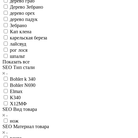
дерево граб
Дерево Зебрано
дерево орех
дерево падук
Зебрано
Кап клена
карельская береза
лайсвуд
рог лося
шпальт
Показать все
SEO Тип стали
Bohler k 340
Bohler N690
Elmax
К340
Х12МФ
SEO Вид товара
нож
SEO Материал товара