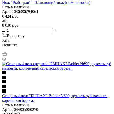
Нож "Рыбацкий". Плавающий нож (нож не тонет)
Есть в наличии
Арт.: 2046386784064
6 424
руб.
/шт
8 030
руб.
В корзину
Хит
Новинка
Северный нож "БЫHAХ" Bohler N690, рукоять зуб мамонта,
карельская береза.
Есть в наличии
Арт.: 2044805060270