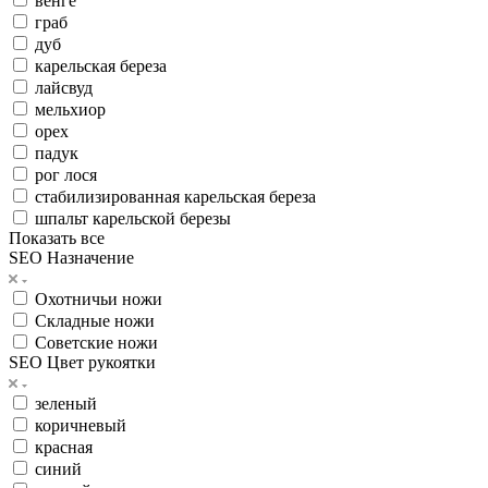
венге
граб
дуб
карельская береза
лайсвуд
мельхиор
орех
падук
рог лося
стабилизированная карельская береза
шпальт карельской березы
Показать все
SEO Назначение
Охотничьи ножи
Складные ножи
Советские ножи
SEO Цвет рукоятки
зеленый
коричневый
красная
синий