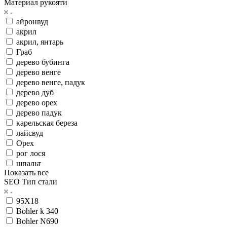
Материал рукояти
айронвуд
акрил
акрил, янтарь
Граб
дерево бубинга
дерево венге
дерево венге, падук
дерево дуб
дерево орех
дерево падук
карельская береза
лайсвуд
Орех
рог лося
шпальт
Показать все
SEO Тип стали
95Х18
Bohler k 340
Bohler N690