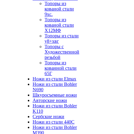
Топоры из
кованой стали
9хс.
Топоры из
кованой стали
Х12МФ
Топоры из стали
у8+хвг
Топоры с
Художественной
резьбой
Топоры из
кованной стали
65Г
Ножи из стали Elmax
Ножи из стали Bohler
N690
Шкуросъемные ножи
Авторские ножи
Ножи из стали Bohler
K110
Сербские ножи
Ножи из стали 440С
Ножи из стали Bohler
M390