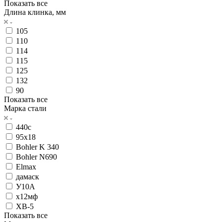
Показать все
Длина клинка, мм
105
110
114
115
125
132
90
Показать все
Марка стали
440с
95х18
Bohler K 340
Bohler N690
Elmax
дамаск
У10А
х12мф
ХВ-5
Показать все