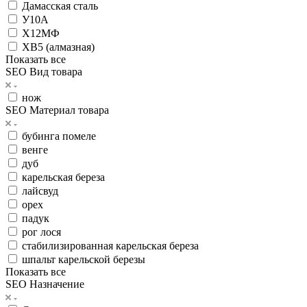
Дамасская сталь
У10А
Х12МФ
ХВ5 (алмазная)
Показать все
SEO Вид товара
нож
SEO Материал товара
бубинга помеле
венге
дуб
карельская береза
лайсвуд
орех
падук
рог лося
стабилизированная карельская береза
шпальт карельской березы
Показать все
SEO Назначение