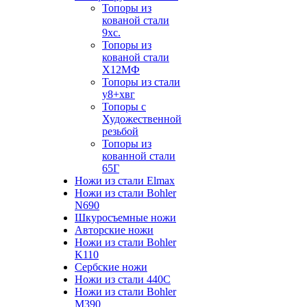
Топоры из
кованой стали
9хс.
Топоры из
кованой стали
Х12МФ
Топоры из стали
у8+хвг
Топоры с
Художественной
резьбой
Топоры из
кованной стали
65Г
Ножи из стали Elmax
Ножи из стали Bohler
N690
Шкуросъемные ножи
Авторские ножи
Ножи из стали Bohler
K110
Сербские ножи
Ножи из стали 440С
Ножи из стали Bohler
M390